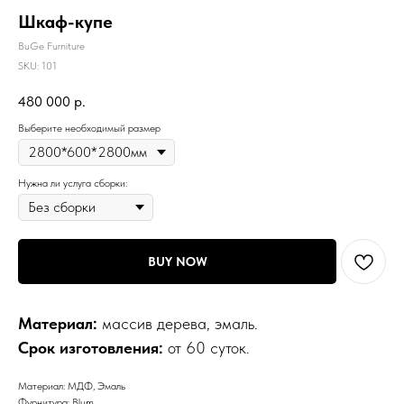
Шкаф-купе
BuGe Furniture
SKU:
101
480 000
р.
Выберите необходимый размер
Нужна ли услуга сборки:
BUY NOW
Материал:
массив дерева, эмаль.
Срок изготовления:
от 60 суток.
Материал: МДФ, Эмаль
Фурнитура: Blum