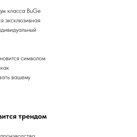
иум класса BuGe
ся эксклюзивная
ндивидуальный
ановится символом
 как
вать вашему
вится трендом
 производства.