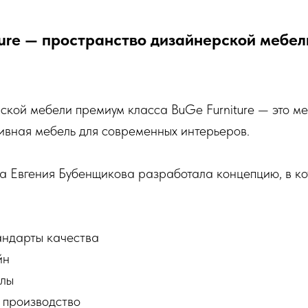
ture — пространство дизайнерской мебе
кой мебели премиум класса BuGe Furniture — это мес
ивная мебель для современных интерьеров.
а Евгения Бубенщикова разработала концепцию, в к
андарты качества
йн
алы
 производство