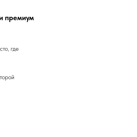
ли премиум
то, где
оторой