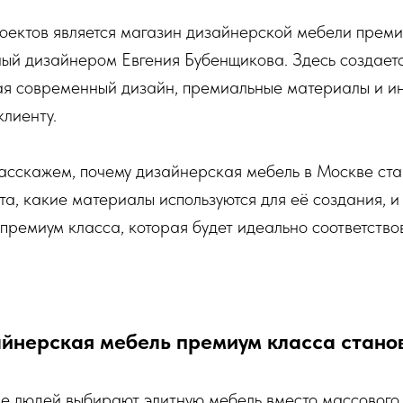
роектов является магазин дизайнерской мебели прем
нный дизайнером Евгения Бубенщикова. Здесь создает
ая современный дизайн, премиальные материалы и и
клиенту.
расскажем, почему дизайнерская мебель в Москве ст
а, какие материалы используются для её создания, и
премиум класса, которая будет идеально соответство
зайнерская мебель премиум класса стано
е людей выбирают элитную мебель вместо массового