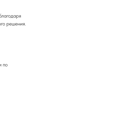
 благодаря
ого решения.
и по