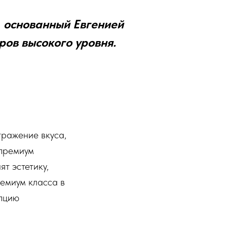
, основанный Евгенией
ов высокого уровня.
тражение вкуса,
 премиум
т эстетику,
ремиум класса в
епцию