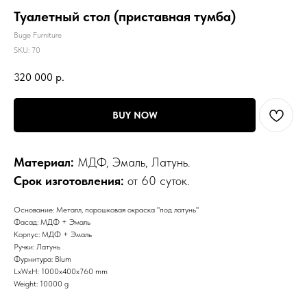
Туалетный стол (приставная тумба)
Buge Furniture
SKU:
70
320 000
р.
BUY NOW
Материал:
МДФ, Эмаль, Латунь.
Срок изготовления:
от 60 суток.
Основание: Металл, порошковая окраска "под латунь"
Фасад: МДФ + Эмаль
Корпус: МДФ + Эмаль
Ручки: Латунь
Фурнитура: Blum
LxWxH: 1000x400x760 mm
Weight: 10000 g