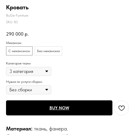
Кровать
BuGe Furniture
SKU:
83
290 000
р.
Механизм
С механизмом
Без механизма
Категория ткани
Нужна ли услуга сборки:
BUY NOW
Материал:
ткань, фанера.