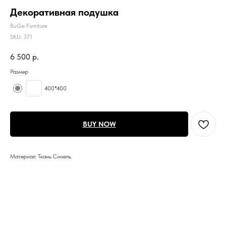
Декоративная подушка
BuGe Furniture
SKU:
371
6 500
р.
Размер
400*400
BUY NOW
Материал: Ткань Синель