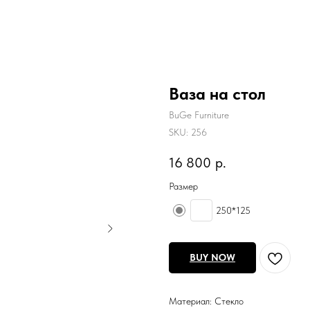
Ваза на стол
BuGe Furniture
SKU:
256
16 800
р.
Размер
250*125
BUY NOW
Материал: Стекло