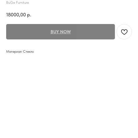
BuGe Furniture
18000,00
р.
BUY NOW
Материал: Стекло