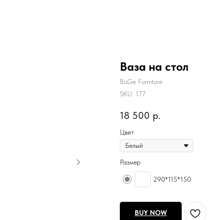
Ваза на стол
BuGe Furniture
SKU:
177
18 500
р.
Цвет
Размер
290*115*150
BUY NOW