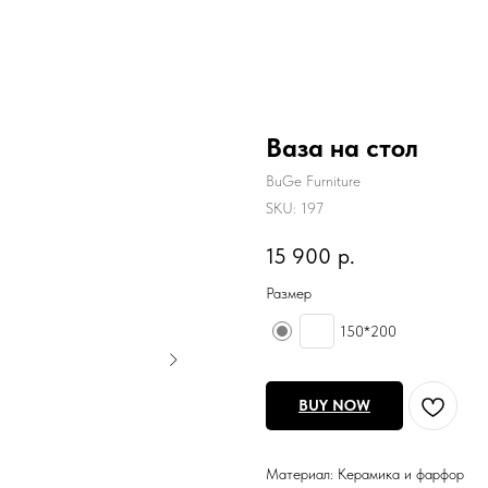
Ваза на стол
BuGe Furniture
SKU:
197
15 900
р.
Размер
150*200
BUY NOW
Материал: Керамика и фарфор