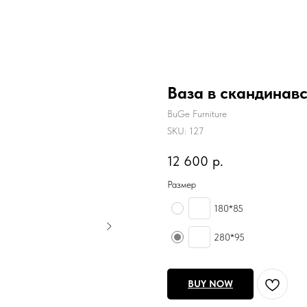
Ваза в скандинав
BuGe Furniture
SKU:
127
12 600
р.
Размер
180*85
280*95
BUY NOW