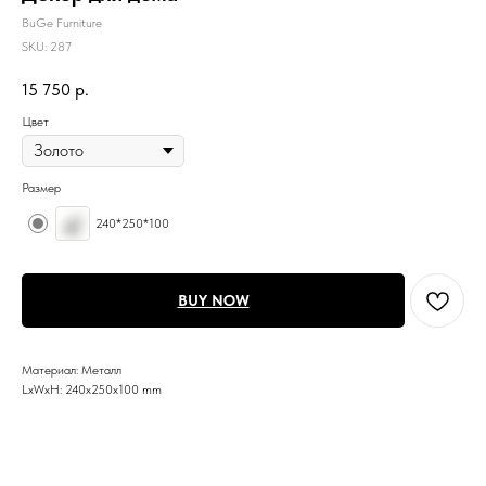
BuGe Furniture
SKU:
287
15 750
р.
Цвет
Размер
240*250*100
BUY NOW
Материал: Металл
LxWxH: 240x250x100 mm