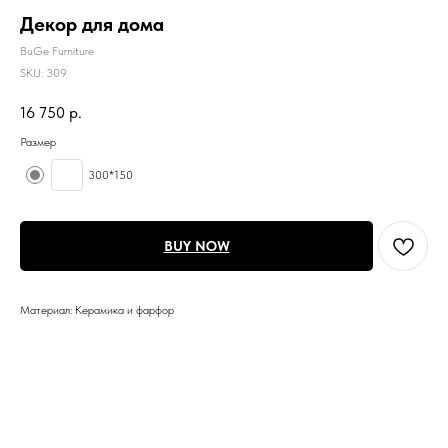
Декор для дома
BuGe Furniture
SKU:
309
16 750
р.
Размер
300*150
BUY NOW
Материал: Керамика и фарфор