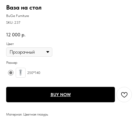
Ваза на стол
BuGe Furniture
SKU:
237
12 000
р.
Цвет
Размер
250*140
BUY NOW
Материал: Цветная глазурь