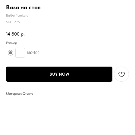
Ваза на стол
BuGe Furniture
SKU:
275
14 800
р.
Размер
150*100
BUY NOW
Материал: Стекло