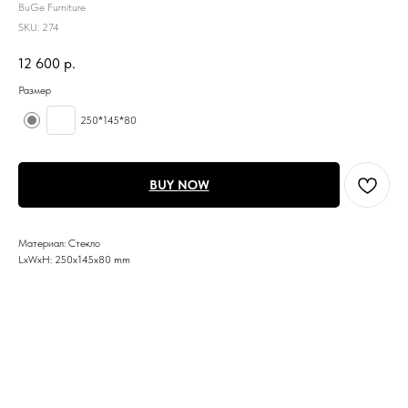
BuGe Furniture
SKU:
274
12 600
р.
Размер
250*145*80
BUY NOW
Материал: Стекло
LxWxH: 250x145x80 mm