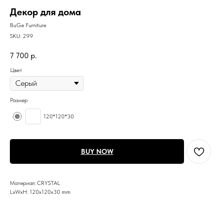
Декор для дома
BuGe Furniture
SKU:
299
7 700
р.
Цвет
Размер
120*120*30
BUY NOW
Материал: CRYSTAL
LxWxH: 120x120x30 mm