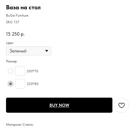
Ваза на стол
BuGe Furniture
SKU:
137
15 250
р.
Цвет
Размер
200*70
350*80
BUY NOW
Материал: Стекло