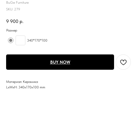
BuGe Furniture
SKU:
279
9 900
р.
Размер
340*170*100
BUY NOW
Материал: Керамика
LxWxH: 340x170x100 mm