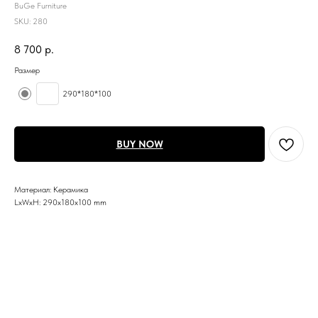
BuGe Furniture
SKU:
280
8 700
р.
Размер
290*180*100
BUY NOW
Материал: Керамика
LxWxH: 290x180x100 mm