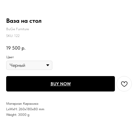
Ваза на стол
BuGe Furniture
SKU:
122
19 500
р.
Цвет
BUY NOW
Материал: Керамика
LxWxH: 260x180x80 mm
Weight: 3000 g