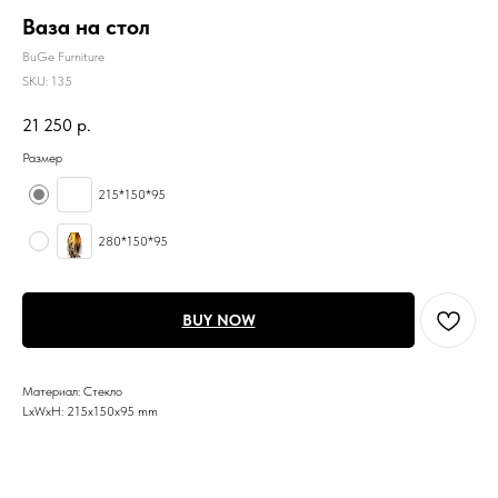
Ваза на стол
BuGe Furniture
SKU:
135
21 250
р.
Размер
215*150*95
280*150*95
BUY NOW
Материал: Стекло
LxWxH: 215x150x95 mm