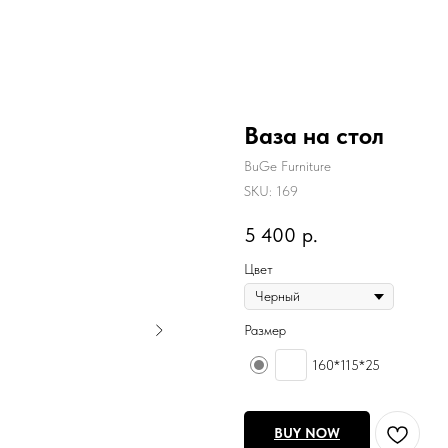
Ваза на стол
BuGe Furniture
SKU:
169
5 400
р.
Цвет
Размер
160*115*25
BUY NOW