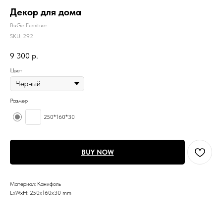
Декор для дома
BuGe Furniture
SKU:
292
9 300
р.
Цвет
Размер
250*160*30
BUY NOW
Материал: Канифоль
LxWxH: 250x160x30 mm