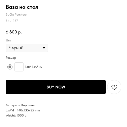
Ваза на стол
BuGe Furniture
SKU:
167
6 800
р.
Цвет
Размер
140*135*25
BUY NOW
Материал: Керамика
LxWxH: 140x135x25 mm
Weight: 1000 g