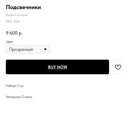
Подсвечники
BuGe Furniture
SKU:
336
9 600
р.
Цвет
BUY NOW
Набор: 3 шт
Материал: Стекло