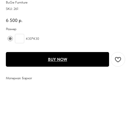
BuGe Furniture
SKU:
261
6 500
р.
Размер
430*430
BUY NOW
Материал: Бархат