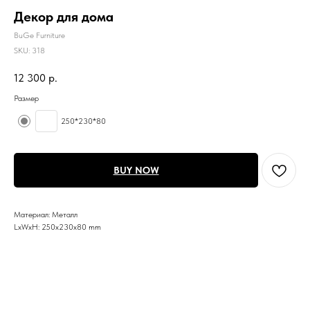
Декор для дома
BuGe Furniture
SKU:
318
12 300
р.
Размер
250*230*80
BUY NOW
Материал: Металл
LxWxH: 250x230x80 mm