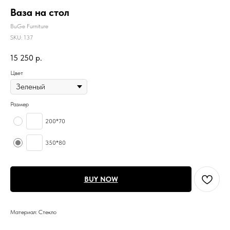
Ваза на стол
BuGe Furniture
SKU:
137
15 250
р.
Цвет
Размер
200*70
350*80
BUY NOW
Материал: Стекло