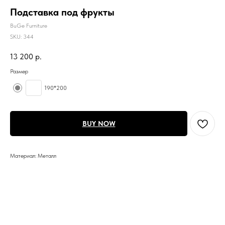
Подставка под фрукты
BuGe Furniture
SKU:
344
13 200
р.
Размер
190*200
BUY NOW
Материал: Металл