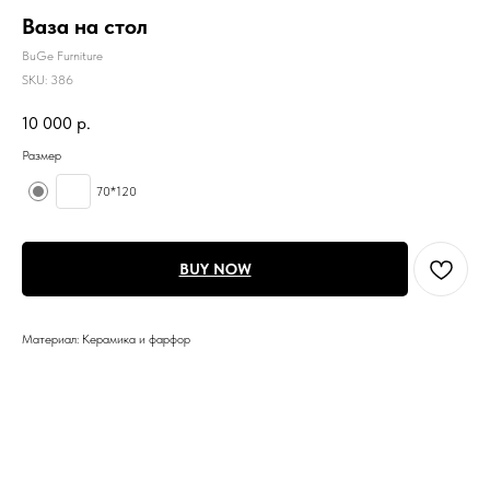
Ваза на стол
BuGe Furniture
SKU:
386
10 000
р.
Размер
70*120
BUY NOW
Материал: Керамика и фарфор