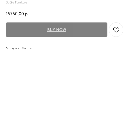
BuGe Furniture
15750,00
р.
BUY NOW
Материал: Металл