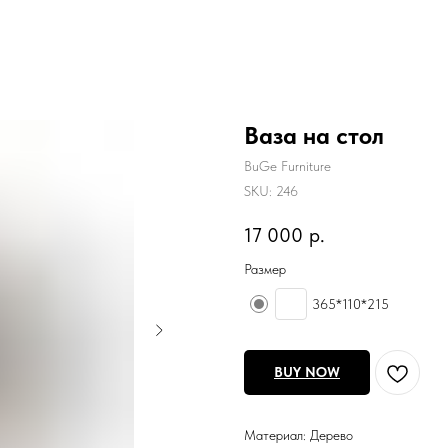
Ваза на стол
BuGe Furniture
SKU:
246
17 000
р.
Размер
365*110*215
BUY NOW
Материал: Дерево