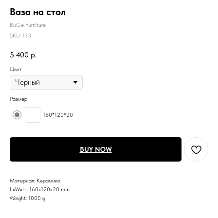
Ваза на стол
BuGe Furniture
SKU:
173
5 400
р.
Цвет
Размер
160*120*20
BUY NOW
Материал: Керамика
LxWxH: 160x120x20 mm
Weight: 1000 g