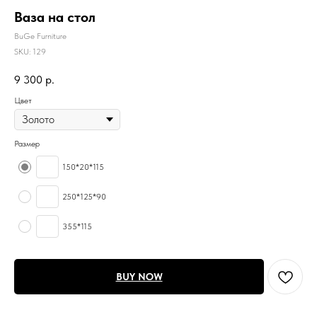
Ваза на стол
BuGe Furniture
SKU:
129
9 300
р.
Цвет
Размер
150*20*115
250*125*90
355*115
BUY NOW