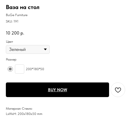
Ваза на стол
BuGe Furniture
SKU:
191
10 200
р.
Цвет
Размер
200*180*50
BUY NOW
Материал: Стекло
LxWxH: 200x180x50 mm