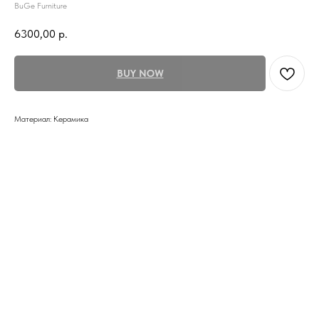
BuGe Furniture
6300,00
р.
BUY NOW
Материал: Керамика