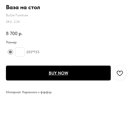
Ваза на стол
BuGe Furniture
SKU:
234
8 700
р.
Размер
205*155
BUY NOW
Материал: Керамика и фарфор