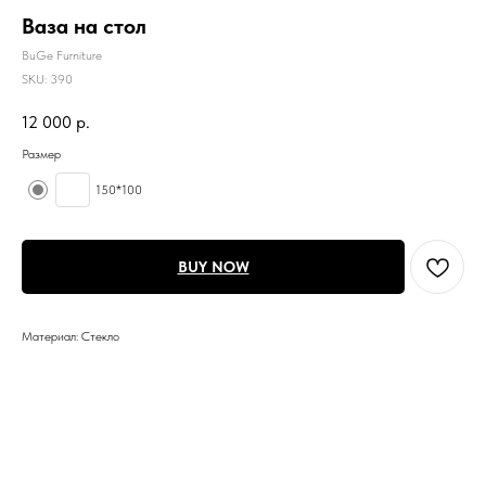
Ваза на стол
BuGe Furniture
SKU:
390
12 000
р.
Размер
150*100
BUY NOW
Материал: Стекло