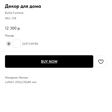
Декор для дома
BuGe Furniture
SKU:
318
12 300
р.
Размер
250*230*80
BUY NOW
Материал: Металл
LxWxH: 250x230x80 mm