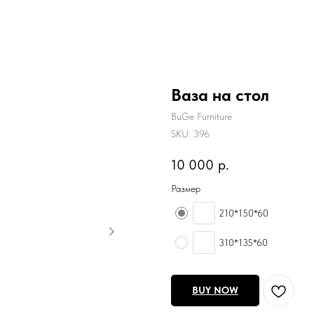
Ваза на стол
BuGe Furniture
SKU:
396
10 000
р.
Размер
210*150*60
310*135*60
BUY NOW