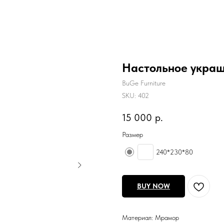
Настольное укра
BuGe Furniture
SKU:
402
15 000
р.
Размер
240*230*80
BUY NOW
Материал: Мрамор