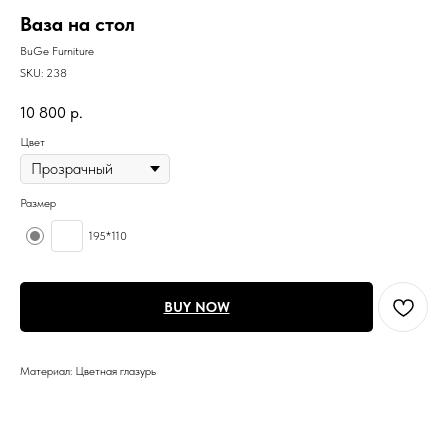
Ваза на стол
BuGe Furniture
SKU:
238
10 800
р.
Цвет
Размер
195*110
BUY NOW
Материал: Цветная глазурь