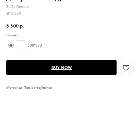
BuGe Furniture
SKU:
369
6 500
р.
Размер
500*700
BUY NOW
Материал: Полиэстер/хлопок