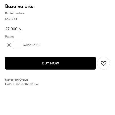
Ваза на стол
BuGe Furniture
SKU:
384
27 000
р.
Размер
260*260*130
BUY NOW
Материал: Стекло
LxWxH: 260x260x130 mm