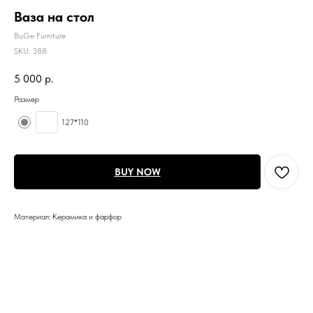
Ваза на стол
BuGe Furniture
SKU:
388
5 000
р.
Размер
127*110
BUY NOW
Материал: Керамика и фарфор