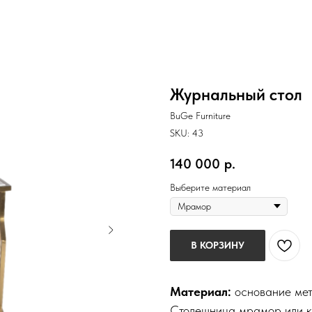
Журнальный стол
BuGe Furniture
SKU:
43
140 000
р.
Выберите материал
В КОРЗИНУ
Материал:
основание мет
Столешница мрамор или к